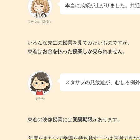
本当に成績が上がりました。共通
ツナマヨ（次女）
いろんな先生の授業を見てみたいものですが、
東進は
お金を払った授業しか見られません
。
スタサプの見放題が、むしろ例
おかか
東進の映像授業には
受講期限
があります。
年度をまたいで受講を持ち越すことは原則できな