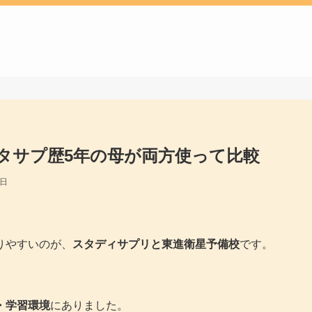
タサプ歴5年の母が両方使って比較
5日
りやすいのが、
スタディサプリと東進衛星予備校
です。
・学習環境
にありました。