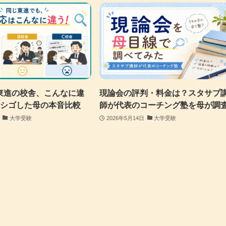
東進の校舎、こんなに違
現論会の評判・料金は？スタサプ
ハシゴした母の本音比較
師が代表のコーチング塾を母が調
大学受験
2026年5月14日
大学受験