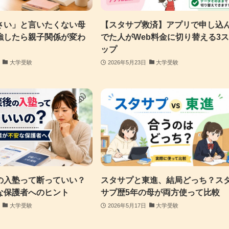
さい」と言いたくない母
【スタサプ救済】アプリで申し込
強したら親子関係が変わ
でた人がWeb料金に切り替える3
ップ
大学受験
2026年5月23日
大学受験
の入塾って断っていい？
スタサプと東進、結局どっち？ス
な保護者へのヒント
サプ歴5年の母が両方使って比較
大学受験
2026年5月17日
大学受験