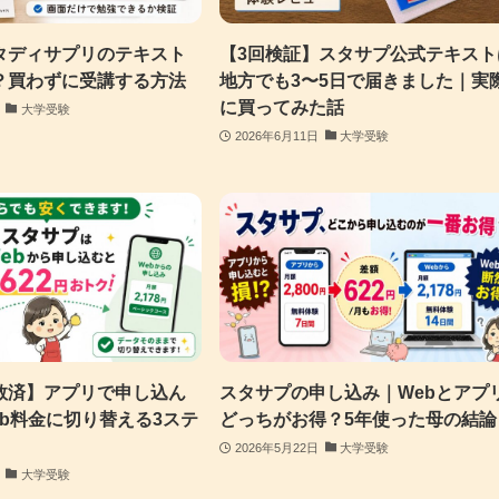
タディサプリのテキスト
【3回検証】スタサプ公式テキスト
？買わずに受講する方法
地方でも3〜5日で届きました｜実
に買ってみた話
大学受験
2026年6月11日
大学受験
救済】アプリで申し込ん
スタサプの申し込み｜Webとアプ
b料金に切り替える3ステ
どっちがお得？5年使った母の結論
2026年5月22日
大学受験
大学受験